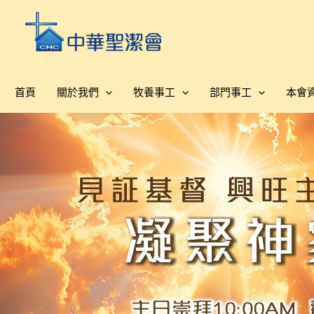
跳
至
主
要
內
首頁
關於我們
牧養事工
部門事工
本會
容