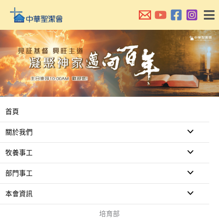
跳
至
主
要
內
容
首頁
關於我們
牧養事工
部門事工
本會資訊
培育部