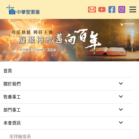
跳
至
主
要
內
容
首頁
關於我們
牧養事工
部門事工
本會資訊
崇拜輪值表