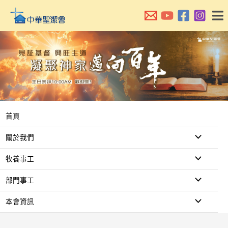
跳
至
主
要
內
容
首頁
關於我們
牧養事工
部門事工
本會資訊