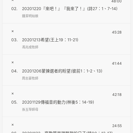
48:00
02.
20201220『來吧！』『我來了！』(詩27：1、7-14)
鍾潔明姑娘
×
45:28
03.
20201213希望(王上19：11-21)
馮兆成牧師
×
41:44
04.
20201206蒙揀選者的盼望(彼前1：1-2、13)
周志豪牧師
×
42:18
05.
20201129傳福音的動力(林後5：14-19)
孫玉琴師母
×
24:55