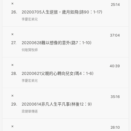
×
25:14
26.
20200705人生逆旅，歲月如飛(詩90：1-17)
李慶宏弟兄
×
37:04
27.
20200628難以想像的意外(路7：1-10)
何敬賢牧師
×
40:39
28.
20200621父親的心轉向兒女(瑪4：1-6)
李慶宏弟兄
×
35:16
29.
20200614非凡人生平凡事(林後12：9)
梁健華傳道
×
26:10