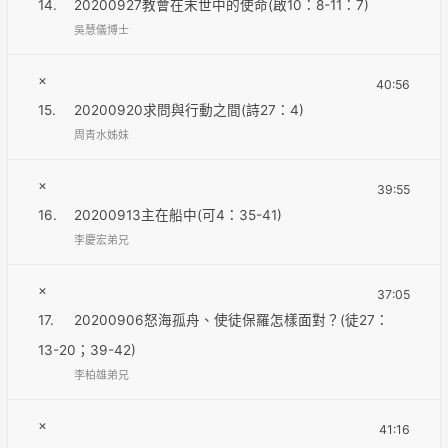
14.
20200927教會在末世中的使命(啟10：8-11：7)
吳慧儀博士
×
40:56
15.
20200920求問與行動之間(詩27：4)
周青水姊妹
×
39:55
16.
20200913主在船中(可4：35-41)
李慶宏弟兄
×
37:05
17.
20200906怒海孤舟、使徒保羅怎樣面對？(徒27：
13-20；39-42)
李柏雄弟兄
×
41:16