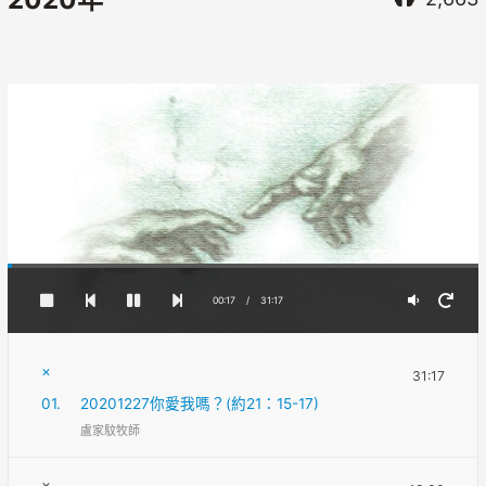
00:17
/
31:17
×
31:17
01.
20201227你愛我嗎？(約21：15-17)
盧家馼牧師
×