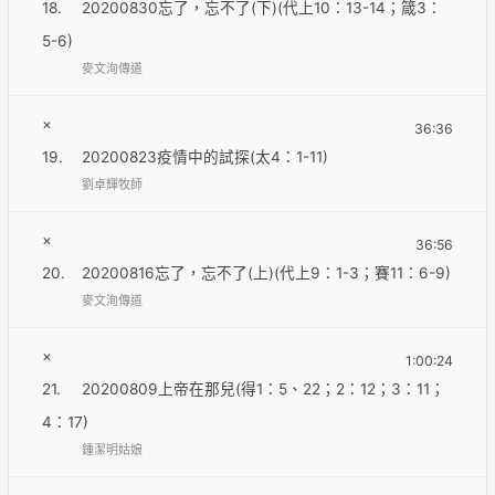
18.
20200830忘了，忘不了(下)(代上10：13-14；箴3：
5-6)
麥文洵傳道
×
36:36
19.
20200823疫情中的試探(太4：1-11)
劉卓輝牧師
×
36:56
20.
20200816忘了，忘不了(上)(代上9：1-3；賽11：6-9)
麥文洵傳道
×
1:00:24
21.
20200809上帝在那兒(得1：5、22；2：12；3：11；
4：17)
鍾潔明姑娘