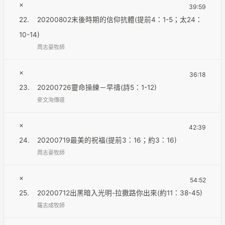
×
39:59
22.
20200802末後時期的信仰抗體(提前4：1-5；太24：
10-14)
周志豪牧師
×
36:18
23.
20200726靈命操練－早禱(詩5：1-12)
麥文洵傳道
×
42:39
24.
20200719最美的祝福(提前3：16；約3：16)
周志豪牧師
×
54:52
25.
20200712出黑暗入光明-拉撒路你出來(約11：38-45)
羅志成牧師