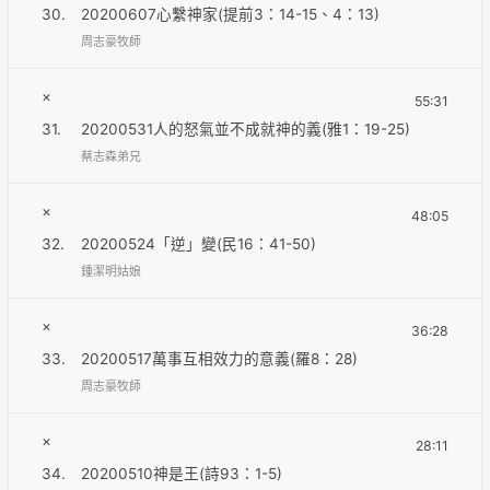
30.
20200607心繫神家(提前3：14-15、4：13)
周志豪牧師
×
55:31
31.
20200531人的怒氣並不成就神的義(雅1：19-25)
蔡志森弟兄
×
48:05
32.
20200524「逆」變(民16：41-50)
鍾潔明姑娘
×
36:28
33.
20200517萬事互相效力的意義(羅8：28)
周志豪牧師
×
28:11
34.
20200510神是王(詩93：1-5)