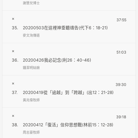
謝慧兒博士
×
37:55
35.
20200503在這裡神垂聽禱告(代下6：18-21)
麥文洵傳道
×
51:03
36.
20200426我必記念(利26：40-46)
鍾潔明姑娘
×
39:30
37.
20200419從「逾越」到「跨越」(出12：21-28)
黃兆偉牧師
×
39:18
38.
20200412「復活」信仰思想戰(林前15：12-28)
周志豪牧師