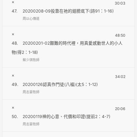
×
30:03
47.
20200208-09投靠在祂的翅膀底下(詩91：1-16)
周以心傳道
×
48:50
48.
20200201-02艱難的時代裡，用真愛感動世人的小人
物(得2：1-18)
蔡少琪牧師
×
34:02
49.
20200126認真作門徒(八福)(太5：1-12)
周志豪牧師
×
20:06
50.
20200119神的心意、代價和印證(提前2：4-7)
周志豪牧師