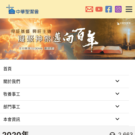
跳
至
主
要
內
容
首頁
關於我們
牧養事工
部門事工
本會資訊
2020年
2,663