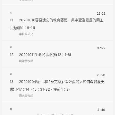
×
29:02
11.
20201018容易遺忘的教育要點－與中聖及靈風的同工
共勉(腓1：9-11)
李柏雄弟兄
×
37:22
12.
20201011生命的事奉(羅12：1-8)
姚添壽牧師
×
28:20
13.
20201004從「耶和華定意」看敬虔的人如何改變歷史
(撤下17：14、15：31-32、提前4：8)
周志豪牧師
×
41:19