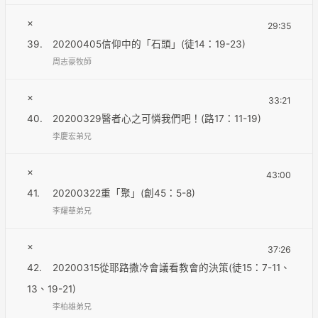
×
29:35
39.
20200405信仰中的「石頭」(徒14：19-23)
周志豪牧師
×
33:21
40.
20200329醫者心之可憐我們吧！(路17：11-19)
李慶宏弟兄
×
43:00
41.
20200322重「聚」(創45：5-8)
李耀華弟兄
×
37:26
42.
20200315從耶路撒冷會議看教會的決策(徒15：7-11、
13、19-21)
李柏雄弟兄