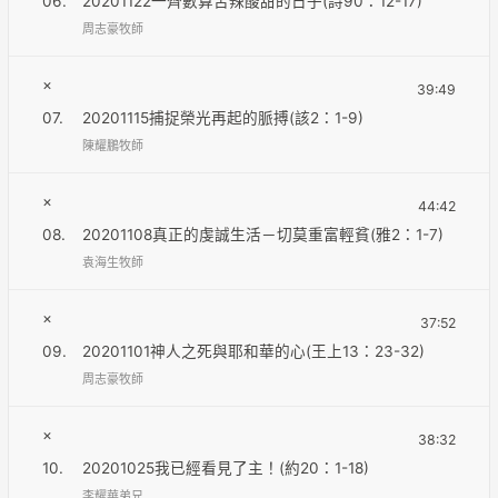
06.
20201122一齊數算苦辣酸甜的日子(詩90：12-17)
周志豪牧師
×
39:49
07.
20201115捕捉榮光再起的脈搏(該2：1-9)
陳耀鵬牧師
×
44:42
08.
20201108真正的虔誠生活－切莫重富輕貧(雅2：1-7)
袁海生牧師
×
37:52
09.
20201101神人之死與耶和華的心(王上13：23-32)
周志豪牧師
×
38:32
10.
20201025我已經看見了主！(約20：1-18)
李耀華弟兄