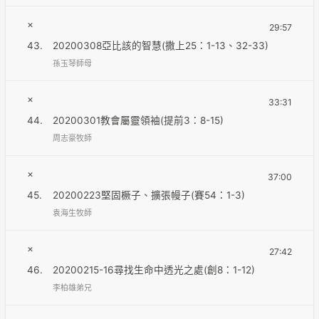
×
29:57
43.
20200308亞比該的智慧(撒上25：1-13、32-33)
孫玉琴師母
×
33:31
44.
20200301教會屬靈領袖(提前3：8-15)
周志豪牧師
×
37:00
45.
20200223堅固橛子、擴張幔子(賽54：1-3)
袁海生牧師
×
27:42
46.
20200215-16尋找生命中透光之處(創8：1-12)
李柏雄弟兄