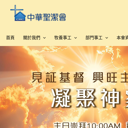
跳
至
主
要
內
首頁
關於我們
牧養事工
部門事工
本會
容