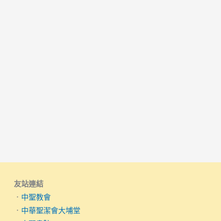
友站連結
．
中聖教會
．
中華聖潔會大埔堂