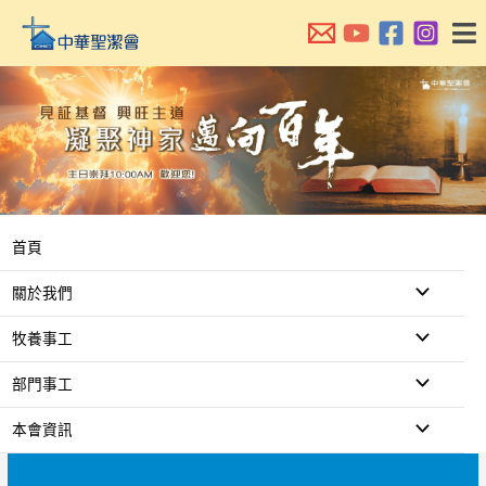
跳
至
主
要
內
容
首頁
關於我們
牧養事工
部門事工
本會資訊