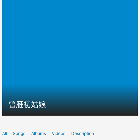
曾雁初姑娘
All
Songs
Albums
Videos
Description