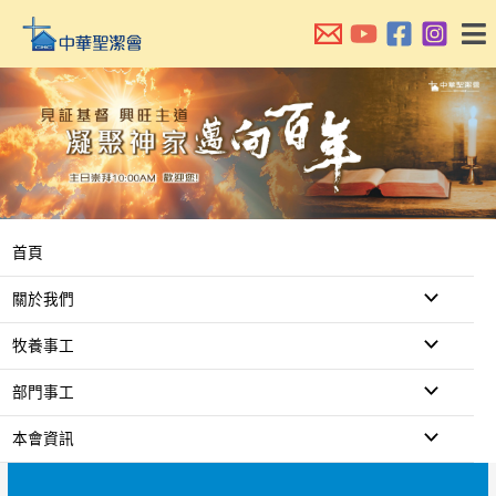
跳
至
主
要
內
容
首頁
關於我們
牧養事工
部門事工
本會資訊