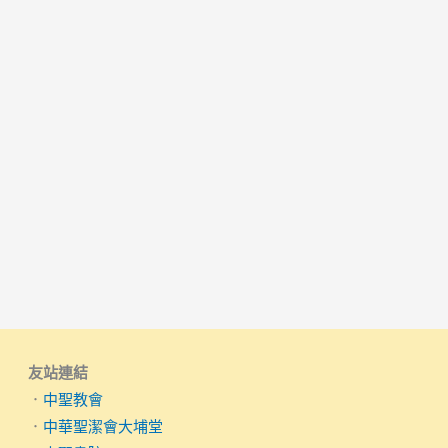
友站連結
．
中聖教會
．
中華聖潔會大埔堂