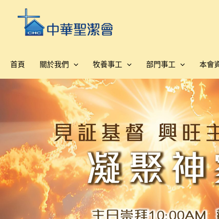
跳
至
主
要
內
首頁
關於我們
牧養事工
部門事工
本會
容