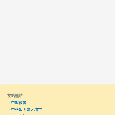
友站連結
．
中聖教會
．
中華聖潔會大埔堂