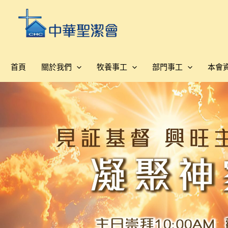
跳
至
主
要
內
首頁
關於我們
牧養事工
部門事工
本會
容