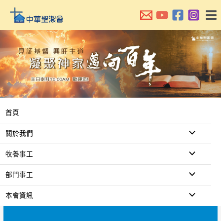
跳
至
主
要
內
容
首頁
關於我們
牧養事工
部門事工
本會資訊