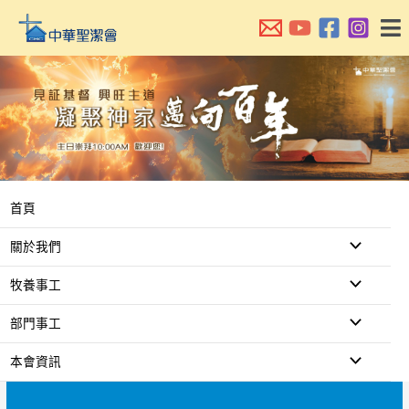
跳
至
主
要
內
容
首頁
關於我們
牧養事工
部門事工
本會資訊