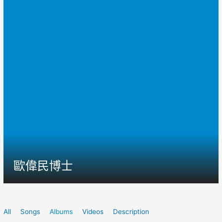
歐偉民博士
All
Songs
Albums
Videos
Description