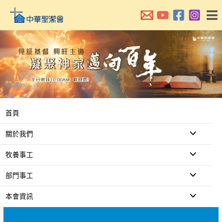
跳
至
主
要
內
容
首頁
關於我們
牧養事工
部門事工
本會資訊