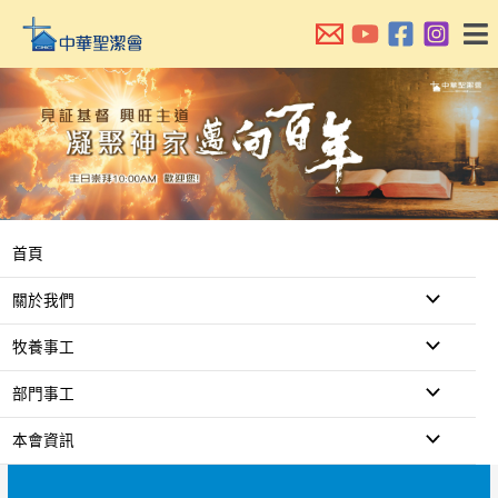
跳
至
主
要
內
容
首頁
關於我們
牧養事工
部門事工
本會資訊