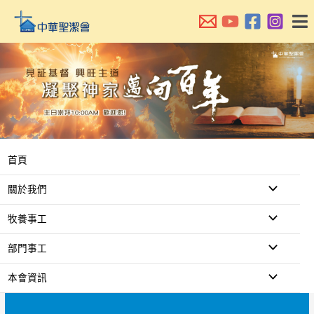
跳
至
主
要
內
容
首頁
關於我們
牧養事工
部門事工
本會資訊