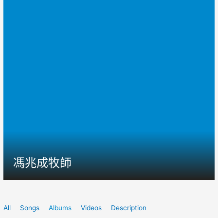
馮兆成牧師
All
Songs
Albums
Videos
Description