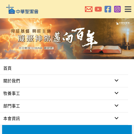
跳
至
主
要
內
容
首頁
關於我們
牧養事工
部門事工
本會資訊