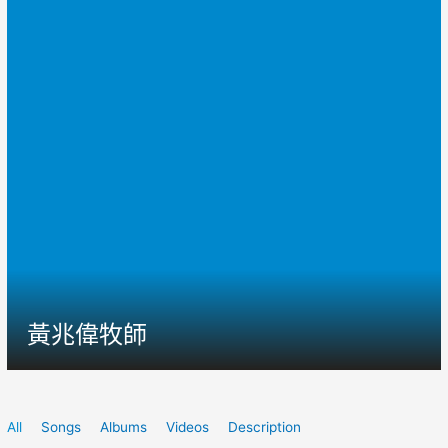
黃兆偉牧師
All
Songs
Albums
Videos
Description