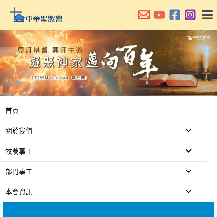
跳
至
主
要
內
容
首頁
關於我們
牧養事工
部門事工
本會資訊