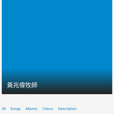
黃兆偉牧師
All
Songs
Albums
Videos
Description