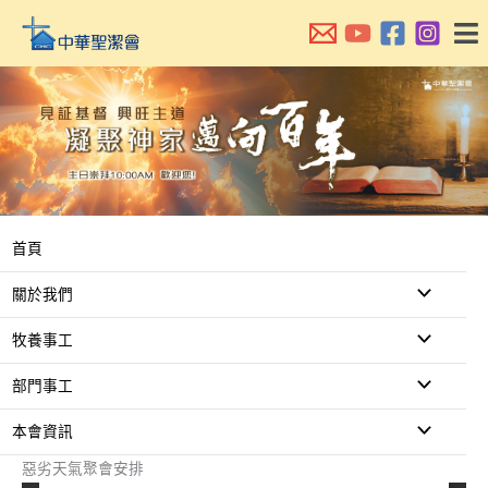
跳
至
主
要
內
容
首頁
關於我們
牧養事工
部門事工
本會資訊
惡劣天氣聚會安排