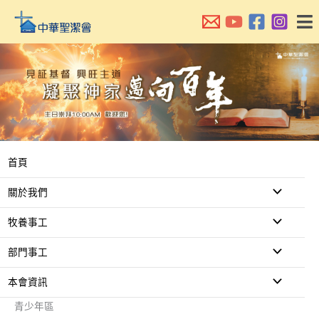
跳
至
主
要
內
容
首頁
關於我們
牧養事工
部門事工
本會資訊
青少年區