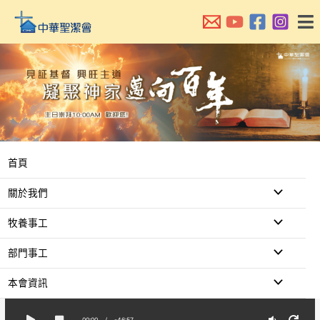
跳
至
主
要
內
容
首頁
關於我們
牧養事工
部門事工
本會資訊
00:00
/
-46:57