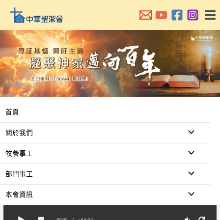
跳
至
主
要
內
容
首頁
關於我們
牧養事工
部門事工
本會資訊
00:00
/
-44:32