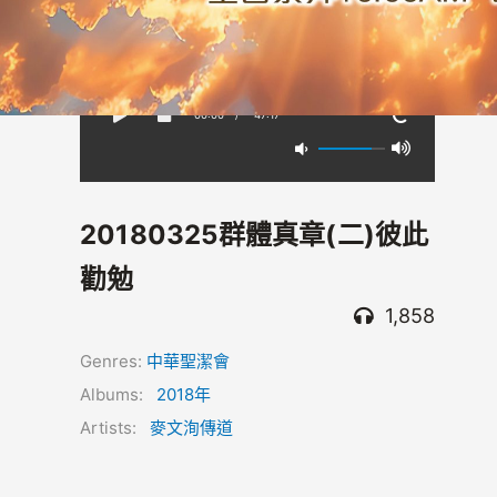
00:00
/
-47:17
20180325群體真章(二)彼此
勸勉
1,858
Genres:
中華聖潔會
Albums:
2018年
Artists:
麥文洵傳道