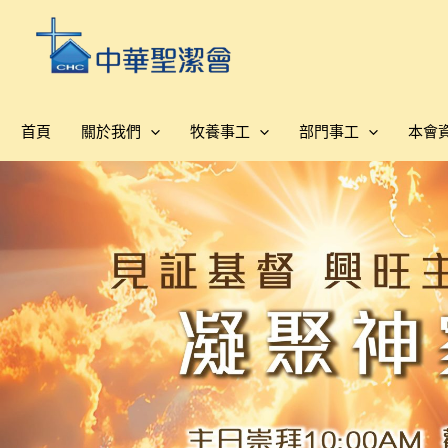
跳
至
主
要
內
首頁
關於我們
牧養事工
部門事工
本會
容