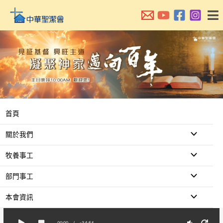
跳
至
主
要
內
容
首頁
關於我們
牧養事工
部門事工
本會資訊
00:00
/
-34:54