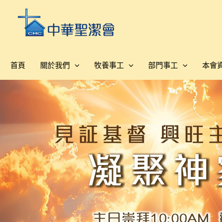
跳
至
主
要
內
首頁
關於我們
牧養事工
部門事工
本會
容