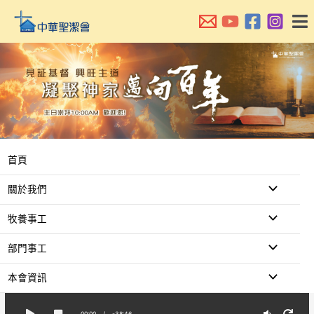
跳
至
主
要
內
容
首頁
關於我們
牧養事工
部門事工
本會資訊
00:00
/
-38:46