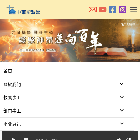
跳
至
主
要
內
容
首頁
關於我們
牧養事工
部門事工
本會資訊
00:00
/
-39:31