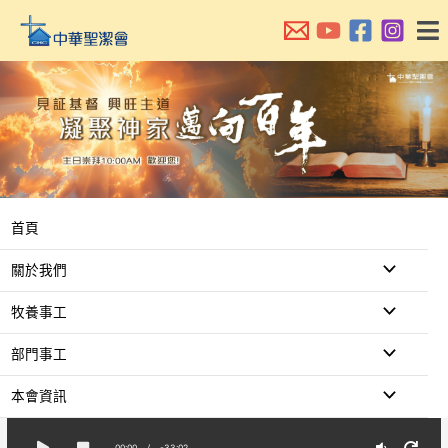
跳
至
主
要
內
容
首頁
關於我們
牧養事工
部門事工
本會資訊
00:00
/
-33:02