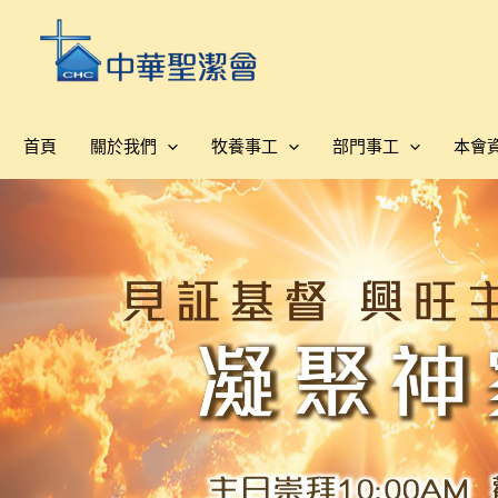
跳
至
主
要
內
首頁
關於我們
牧養事工
部門事工
本會
容