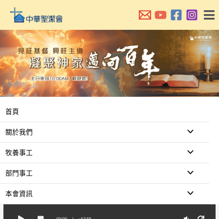
跳
至
主
要
內
容
首頁
關於我們
牧養事工
部門事工
本會資訊
00:00
/
-42:19