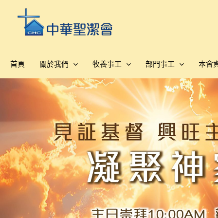
跳
至
主
要
內
首頁
關於我們
牧養事工
部門事工
本會
容