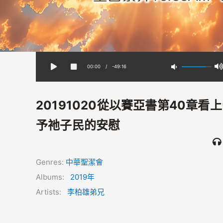
00:00
/
-49:16
20191020從以賽亞書第40章看
予祂子民的安慰
Genres:
中華聖潔會
Albums:
2019年
Artists:
李柏雄弟兄