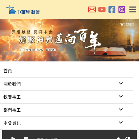
跳
至
主
要
內
容
首頁
關於我們
牧養事工
部門事工
本會資訊
00:00
/
-37:00