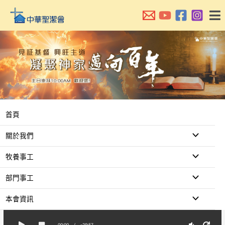
跳
至
主
要
內
容
首頁
關於我們
牧養事工
部門事工
本會資訊
00:00
/
-29:57