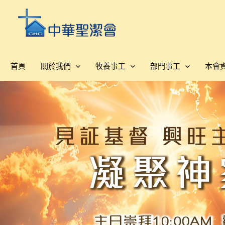
跳
至
主
要
內
首頁
關於我們
牧養事工
部門事工
本會
容