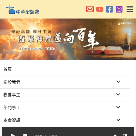
跳
至
主
要
內
容
首頁
關於我們
牧養事工
部門事工
本會資訊
00:00
/
-54:52