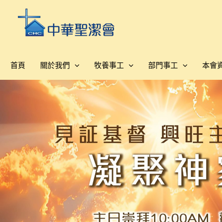
跳
至
主
要
內
首頁
關於我們
牧養事工
部門事工
本會
容