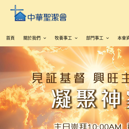
跳
至
主
要
內
首頁
關於我們
牧養事工
部門事工
本會
容