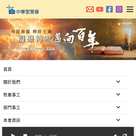
跳
至
主
要
內
容
首頁
關於我們
牧養事工
部門事工
本會資訊
00:00
/
-42:18