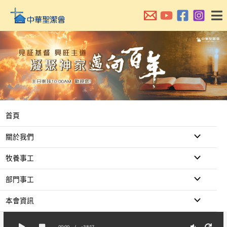
跳
至
主
要
內
容
首頁
關於我們
牧養事工
部門事工
本會資訊
00:00
/
-38:17