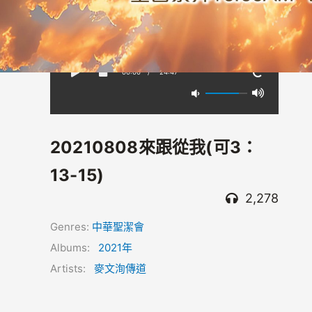
00:00
/
-24:47
20210808來跟從我(可3：
13-15)
2,278
Genres:
中華聖潔會
Albums:
2021年
Artists:
麥文洵傳道