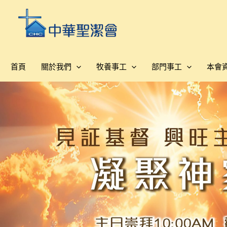
跳
至
主
要
內
首頁
關於我們
牧養事工
部門事工
本會
容