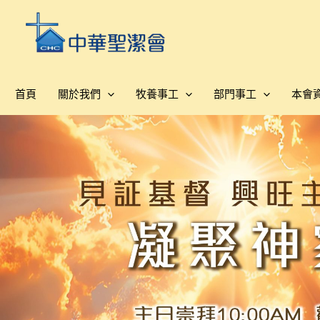
跳
至
主
要
內
首頁
關於我們
牧養事工
部門事工
本會
容