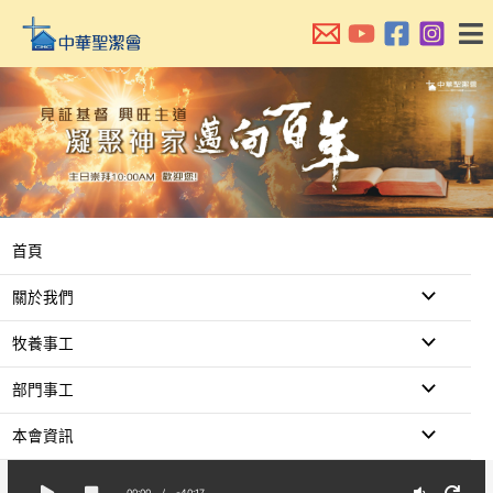
跳
至
主
要
內
容
首頁
關於我們
牧養事工
部門事工
本會資訊
00:00
/
-40:17