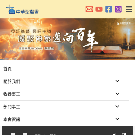
跳
至
主
要
內
容
首頁
關於我們
牧養事工
部門事工
本會資訊
00:17
/
-40:41