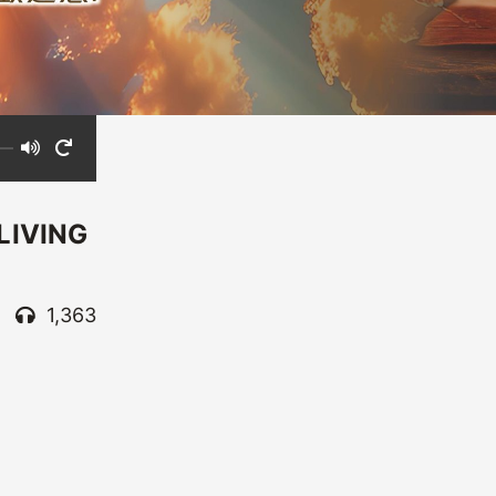
IVING
1,363