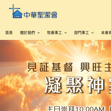
跳
至
主
要
內
首頁
關於我們
牧養事工
部門事工
本會
容