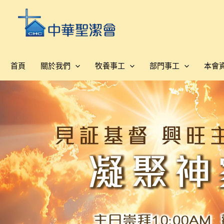
跳
至
主
要
內
首頁
關於我們
牧養事工
部門事工
本會
容