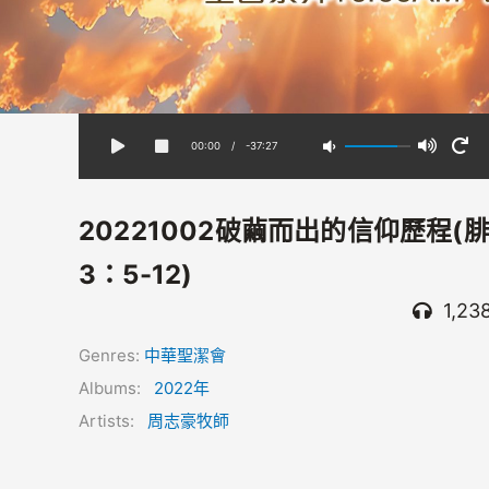
00:00
/
-37:27
20221002破繭而出的信仰歷程(
3：5-12)
1,23
Genres:
中華聖潔會
Albums:
2022年
Artists:
周志豪牧師