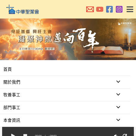
跳
至
主
要
內
容
首頁
關於我們
牧養事工
部門事工
本會資訊
00:00
/
-28:50