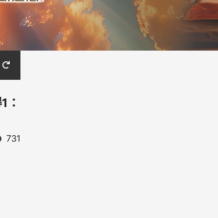
得1：
731