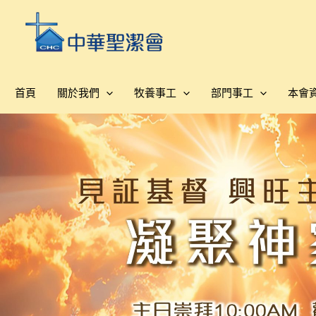
跳
至
主
要
內
首頁
關於我們
牧養事工
部門事工
本會
容