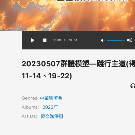
00:00
/
-32:34
20230507群體模塑—踐行主道(
11-14、19-22)
Genres:
中華聖潔會
Albums:
2023年
Artists:
麥文洵傳道