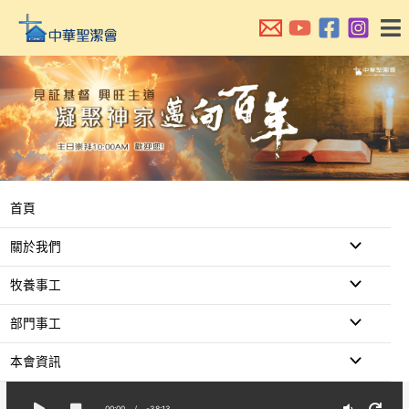
跳
至
主
要
內
容
首頁
關於我們
牧養事工
部門事工
本會資訊
00:00
/
-38:13