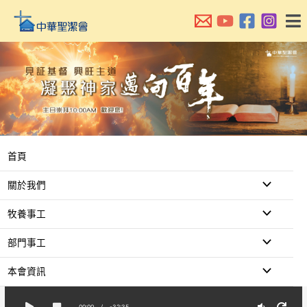
跳
至
主
要
內
容
首頁
關於我們
牧養事工
部門事工
本會資訊
00:00
/
-32:35