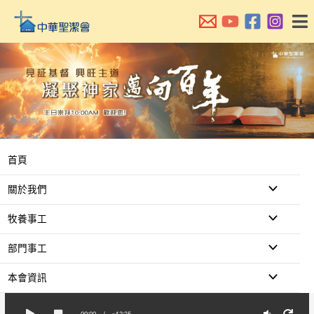
跳
至
主
要
內
容
首頁
關於我們
牧養事工
部門事工
本會資訊
00:00
/
-42:25