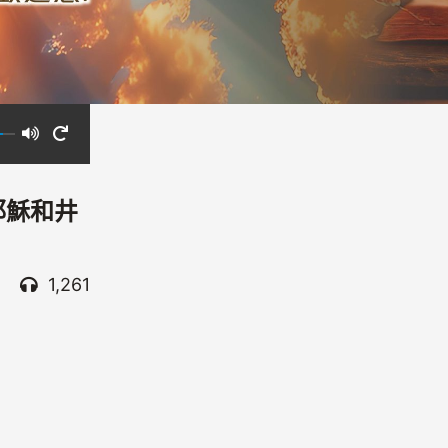
耶穌和井
1,261