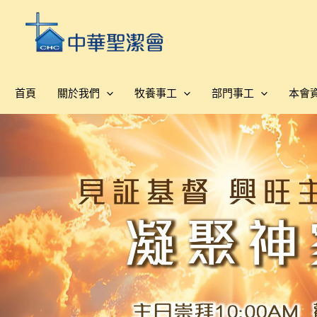
跳
至
主
要
內
首頁
關於我們
牧養事工
部門事工
本會
容